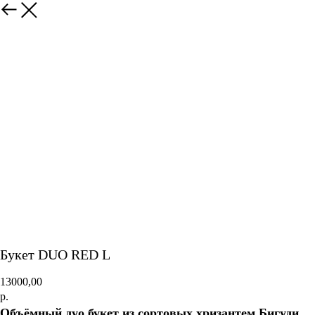
Букет DUO RED L
13000,00
р.
Объёмный дуо букет из сортовых хризантем Бигуди